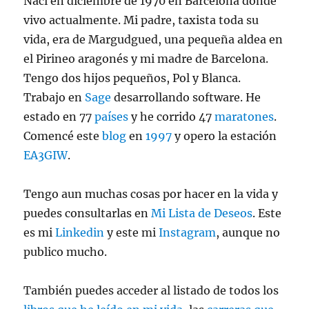
Nací en diciembre de 1970 en Barcelona donde
vivo actualmente. Mi padre, taxista toda su
vida, era de Margudgued, una pequeña aldea en
el Pirineo aragonés y mi madre de Barcelona.
Tengo dos hijos pequeños, Pol y Blanca.
Trabajo en
Sage
desarrollando software. He
estado en 77
países
y he corrido 47
maratones
.
Comencé este
blog
en
1997
y opero la estación
EA3GIW
.
Tengo aun muchas cosas por hacer en la vida y
puedes consultarlas en
Mi Lista de Deseos
. Este
es mi
Linkedin
y este mi
Instagram
, aunque no
publico mucho.
También puedes acceder al listado de todos los