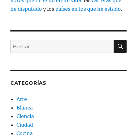
libros que he leído en mi vida
, las
carreras que
he disputado
y los
países en los que he estado
.
BU
Buscar
por:
CATEGORÍAS
Arte
Blanca
Ciencia
Ciudad
Cocina