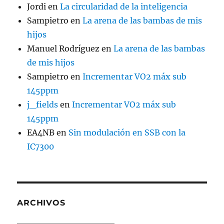
Jordi
en
La circularidad de la inteligencia
Sampietro
en
La arena de las bambas de mis
hijos
Manuel Rodríguez
en
La arena de las bambas
de mis hijos
Sampietro
en
Incrementar VO2 máx sub
145ppm
j_fields
en
Incrementar VO2 máx sub
145ppm
EA4NB
en
Sin modulación en SSB con la
IC7300
ARCHIVOS