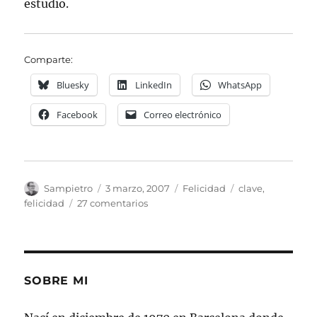
estudio.
Comparte:
Bluesky
LinkedIn
WhatsApp
Facebook
Correo electrónico
Autor
Publicado
Categorías
Etiquetas
Sampietro
3 marzo, 2007
Felicidad
clave
,
el
en
felicidad
27 comentarios
Las
8
Claves
para
Ser
SOBRE MI
Feliz