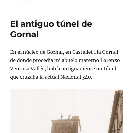
Vino
Celler
Sampietro
El antiguo túnel de
2003
Gornal
En el núcleo de Gornal, en Castellet i la Gornal,
de donde procedía mi abuelo materno Lorenzo
Ventosa Vallés, había antiguamente un túnel
que cruzaba la actual Nacional 340.