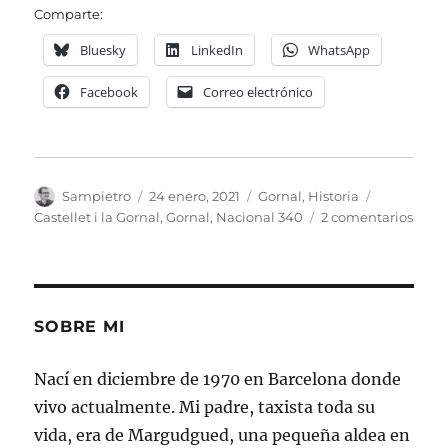
Comparte:
Bluesky
LinkedIn
WhatsApp
Facebook
Correo electrónico
Autor
Publicado
Categorías
Etiquetas
Sampietro
24 enero, 2021
Gornal
,
Historia
el
en
Castellet i la Gornal
,
Gornal
,
Nacional 340
2 comentarios
El
anti
túnel
de
Gorn
SOBRE MI
Nací en diciembre de 1970 en Barcelona donde
vivo actualmente. Mi padre, taxista toda su
vida, era de Margudgued, una pequeña aldea en