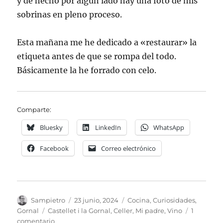
y de hecho por algún lado hay una foto de mis
sobrinas en pleno proceso.
Esta mañana me he dedicado a «restaurar» la
etiqueta antes de que se rompa del todo.
Básicamente la he forrado con celo.
Comparte:
Bluesky
LinkedIn
WhatsApp
Facebook
Correo electrónico
Autor
Publicado
Categorías
Sampietro
23 junio, 2024
Cocina
,
Curiosidades
,
el
Etiquetas
Gornal
Castellet i la Gornal
,
Celler
,
Mi padre
,
Vino
1
en
comentario