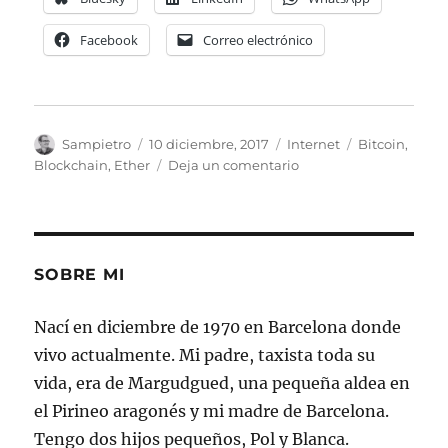
Facebook
Correo electrónico
Autor
Publicado
Categorías
Etiquetas
Sampietro
10 diciembre, 2017
Internet
Bitcoin
,
el
en
Blockchain
,
Ether
Deja un comentario
¿Dónde
comprar
Bitcoins
y
Ethers?
SOBRE MI
Nací en diciembre de 1970 en Barcelona donde
vivo actualmente. Mi padre, taxista toda su
vida, era de Margudgued, una pequeña aldea en
el Pirineo aragonés y mi madre de Barcelona.
Tengo dos hijos pequeños, Pol y Blanca.