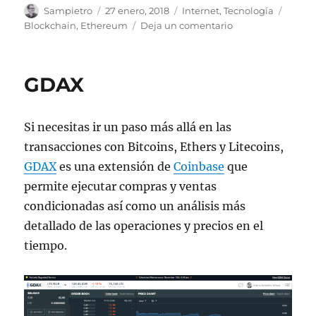
Autor
Publicado
Categorías
Etique
Sampietro
27 enero, 2018
Internet
,
Tecnología
el
en
Blockchain
,
Ethereum
Deja un comentario
Smart
contracts
en
GDAX
Ethereum
Si necesitas ir un paso más allá en las
transacciones con Bitcoins, Ethers y Litecoins,
GDAX
es una extensión de
Coinbase
que
permite ejecutar compras y ventas
condicionadas así como un análisis más
detallado de las operaciones y precios en el
tiempo.