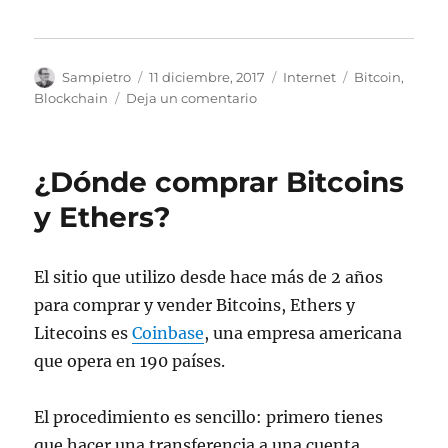
Autor
Publicado
Categorías
Etiquetas
Sampietro
11 diciembre, 2017
Internet
Bitcoin
,
el
en
Blockchain
Deja un comentario
GDAX
¿Dónde comprar Bitcoins
y Ethers?
El sitio que utilizo desde hace más de 2 años
para comprar y vender Bitcoins, Ethers y
Litecoins es
Coinbase
, una empresa americana
que opera en 190 países.
El procedimiento es sencillo: primero tienes
que hacer una transferencia a una cuenta