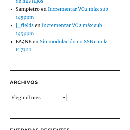
de mis hijos
Sampietro
en
Incrementar VO2 máx sub
145ppm
j_fields
en
Incrementar VO2 máx sub
145ppm
EA4NB
en
Sin modulación en SSB con la
IC7300
ARCHIVOS
Archivos