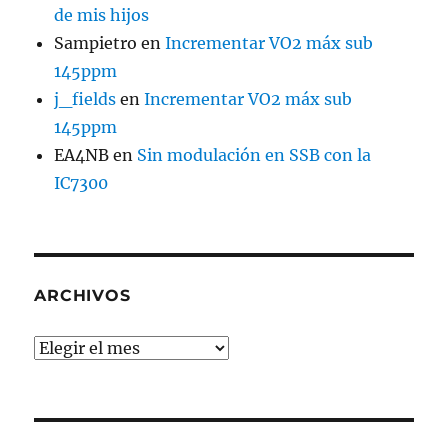
de mis hijos
Sampietro
en
Incrementar VO2 máx sub
145ppm
j_fields
en
Incrementar VO2 máx sub
145ppm
EA4NB
en
Sin modulación en SSB con la
IC7300
ARCHIVOS
Archivos