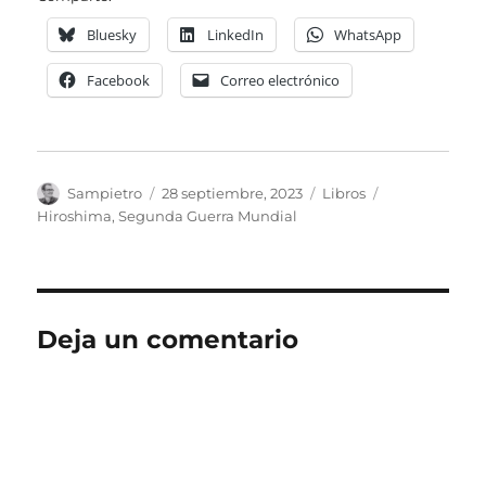
Bluesky
LinkedIn
WhatsApp
Facebook
Correo electrónico
Autor
Publicado
Categorías
Etiquetas
Sampietro
28 septiembre, 2023
Libros
el
Hiroshima
,
Segunda Guerra Mundial
Deja un comentario