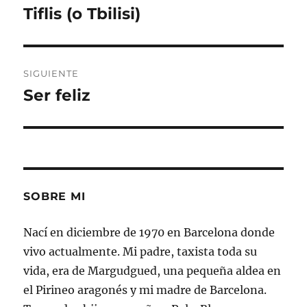
de
Tiflis (o Tbilisi)
Entrada
anterior:
entradas
SIGUIENTE
Ser feliz
Entrada
siguiente:
SOBRE MI
Nací en diciembre de 1970 en Barcelona donde
vivo actualmente. Mi padre, taxista toda su
vida, era de Margudgued, una pequeña aldea en
el Pirineo aragonés y mi madre de Barcelona.