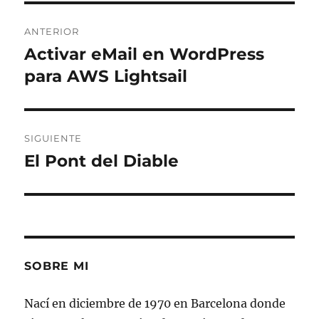
Navegación
ANTERIOR
de
Activar eMail en WordPress
Entrada
anterior:
para AWS Lightsail
entradas
SIGUIENTE
El Pont del Diable
Entrada
siguiente:
SOBRE MI
Nací en diciembre de 1970 en Barcelona donde