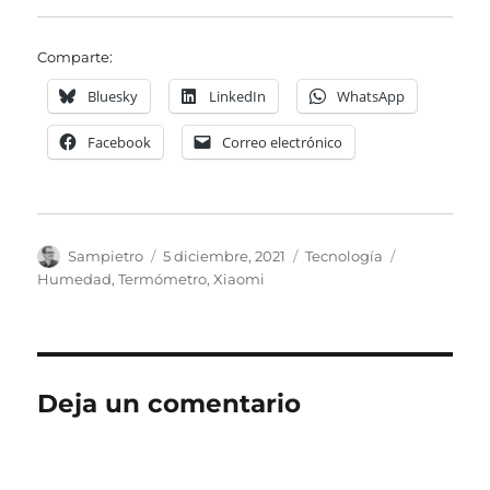
Comparte:
Bluesky
LinkedIn
WhatsApp
Facebook
Correo electrónico
Autor
Publicado
Categorías
Etiquetas
Sampietro
5 diciembre, 2021
Tecnología
el
Humedad
,
Termómetro
,
Xiaomi
Deja un comentario