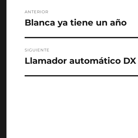
Navegación
ANTERIOR
de
Blanca ya tiene un año
Entrada
anterior:
entradas
SIGUIENTE
Llamador automático DX
Entrada
siguiente: