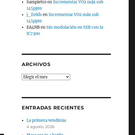
Sampietro
en
Incrementar VO2 máx sub
145ppm
j_fields
en
Incrementar VO2 máx sub
145ppm
EA4NB
en
Sin modulación en SSB con la
IC7300
ARCHIVOS
Archivos
ENTRADAS RECIENTES
La primera vendimia
4 agosto, 2026