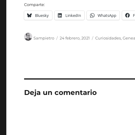
Comparte:
Bluesky
LinkedIn
WhatsApp
Autor
Publicado
Categorías
Sampietro
24 febrero, 2021
Curiosidades
,
Genea
el
Deja un comentario