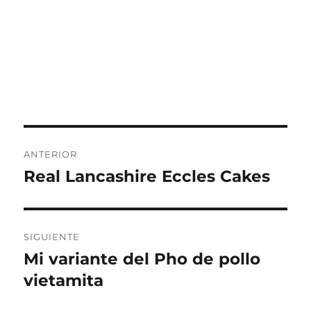
Navegación
ANTERIOR
de
Real Lancashire Eccles Cakes
Entrada
anterior:
entradas
SIGUIENTE
Mi variante del Pho de pollo
Entrada
siguiente:
vietamita