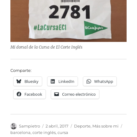
Mi dorsal de la Cursa de El Corte Inglés
Comparte:
Bluesky
LinkedIn
WhatsApp
Facebook
Correo electrónico
Autor
Publicado
Categorías
Etique
Sampietro
2 abril, 2017
Deporte
,
Más sobre mi
el
barcelona
,
corte inglés
,
cursa