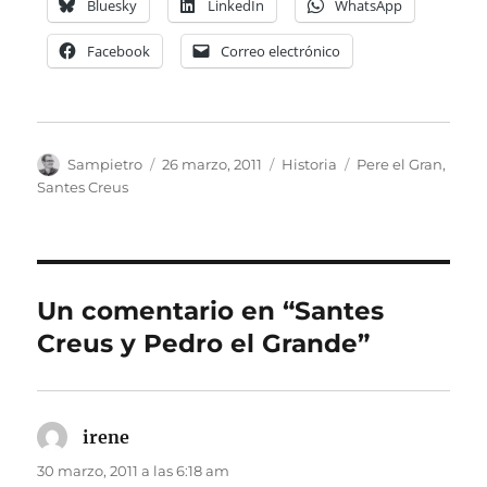
Bluesky
LinkedIn
WhatsApp
Facebook
Correo electrónico
Autor
Publicado
Categorías
Etiquetas
Sampietro
26 marzo, 2011
Historia
Pere el Gran
,
el
Santes Creus
Un comentario en “Santes
Creus y Pedro el Grande”
irene
dice:
30 marzo, 2011 a las 6:18 am