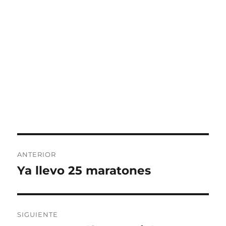
Navegación
ANTERIOR
de
Ya llevo 25 maratones
Entrada
anterior:
entradas
SIGUIENTE