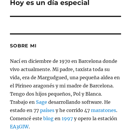
Hoy es un día especial
Entrada
siguiente:
SOBRE MI
Nací en diciembre de 1970 en Barcelona donde
vivo actualmente. Mi padre, taxista toda su
vida, era de Margudgued, una pequeña aldea en
el Pirineo aragonés y mi madre de Barcelona.
Tengo dos hijos pequeños, Pol y Blanca.
Trabajo en
Sage
desarrollando software. He
estado en 77
países
y he corrido 47
maratones
.
Comencé este
blog
en
1997
y opero la estación
EA3GIW
.