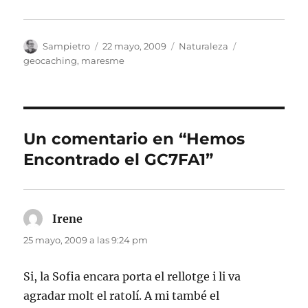
Autor
Publicado
Categorías
Etiquetas
Sampietro
22 mayo, 2009
Naturaleza
el
geocaching
,
maresme
Un comentario en “Hemos
Encontrado el GC7FA1”
Irene
dice:
25 mayo, 2009 a las 9:24 pm
Si, la Sofia encara porta el rellotge i li va
agradar molt el ratolí. A mi també el