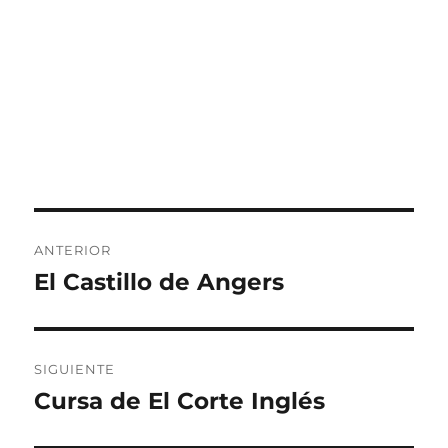
Navegación
ANTERIOR
de
El Castillo de Angers
Entrada
anterior:
entradas
SIGUIENTE
Cursa de El Corte Inglés
Entrada
siguiente: