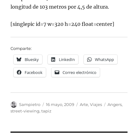
longitud de 103 metros por 4,5 de altura.
[singlepic id=7 w=320 h=240 float=center]
Comparte:
Bluesky
LinkedIn
WhatsApp
Facebook
Correo electrónico
Autor
Publicado
Categorías
Etiquetas
Sampietro
16 mayo, 2009
Arte
,
Viajes
Angers
,
el
street-viewing
,
tapiz