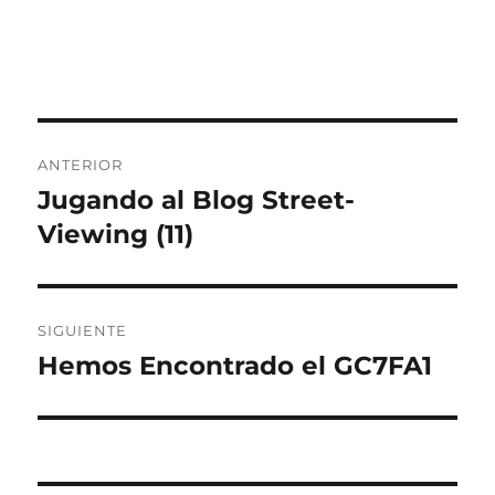
Navegación
ANTERIOR
de
Jugando al Blog Street-
Entrada
anterior:
Viewing (11)
entradas
SIGUIENTE
Hemos Encontrado el GC7FA1
Entrada
siguiente: