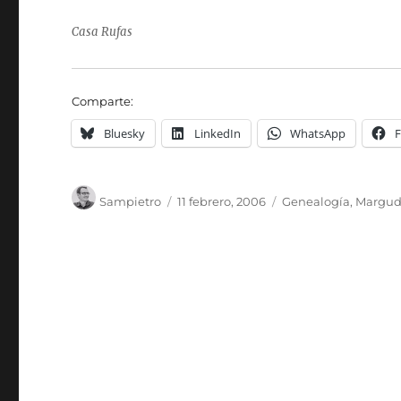
Casa Rufas
Comparte:
Bluesky
LinkedIn
WhatsApp
Autor
Publicado
Categorías
Sampietro
11 febrero, 2006
Genealogía
,
Margu
el