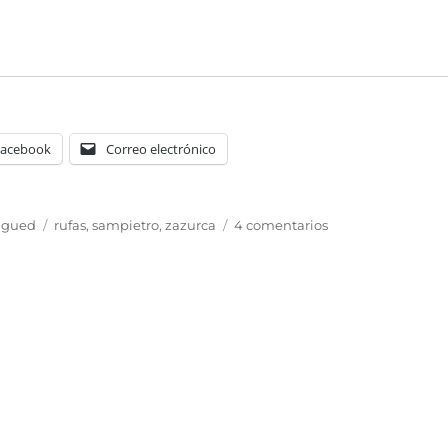
Facebook
Correo electrónico
Etiquetas
en
dgued
rufas
,
sampietro
,
zazurca
4 comentarios
Casa
Zazurca,
Casa
Sampietro
y
Casa
Rufas