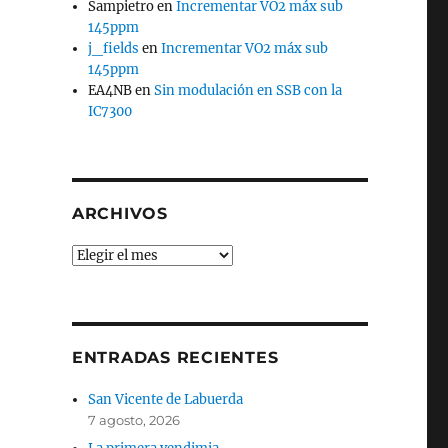
Sampietro
en
Incrementar VO2 máx sub
145ppm
j_fields
en
Incrementar VO2 máx sub
145ppm
EA4NB
en
Sin modulación en SSB con la
IC7300
ARCHIVOS
Archivos
ENTRADAS RECIENTES
San Vicente de Labuerda
7 agosto, 2026