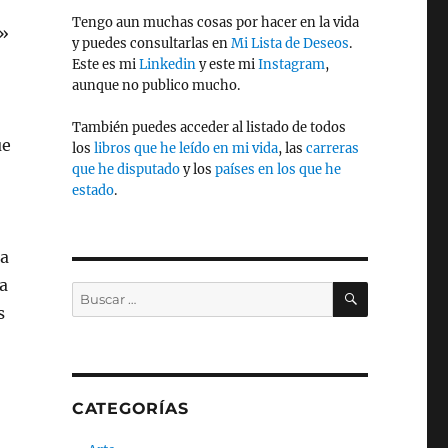
Tengo aun muchas cosas por hacer en la vida
e»
y puedes consultarlas en
Mi Lista de Deseos
.
Este es mi
Linkedin
y este mi
Instagram
,
aunque no publico mucho.
También puedes acceder al listado de todos
ue
los
libros que he leído en mi vida
, las
carreras
que he disputado
y los
países en los que he
estado
.
la
sa
BUSCAR
Buscar
s
por:
CATEGORÍAS