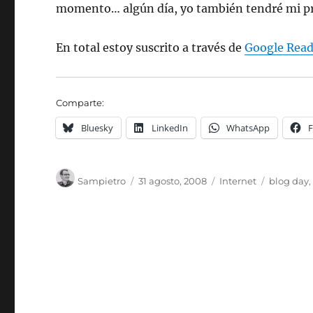
momento… algún día, yo también tendré mi pr
En total estoy suscrito a través de
Google Read
Comparte:
Bluesky
LinkedIn
WhatsApp
Autor
Publicado
Categorías
Etiquetas
Sampietro
31 agosto, 2008
Internet
blog day
el