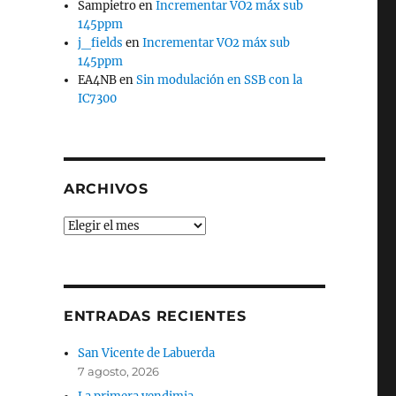
Sampietro
en
Incrementar VO2 máx sub
145ppm
j_fields
en
Incrementar VO2 máx sub
145ppm
EA4NB
en
Sin modulación en SSB con la
IC7300
ARCHIVOS
Archivos
ENTRADAS RECIENTES
San Vicente de Labuerda
7 agosto, 2026