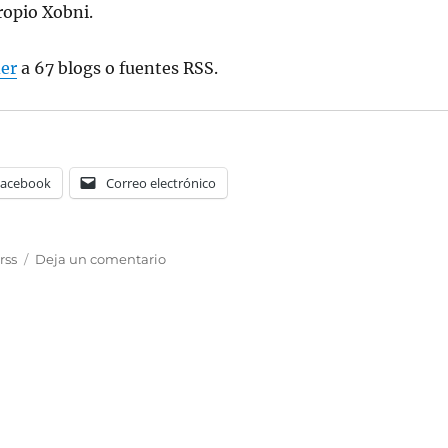
opio Xobni.
er
a 67 blogs o fuentes RSS.
Facebook
Correo electrónico
en
,
rss
Deja un comentario
The
Blog
Day