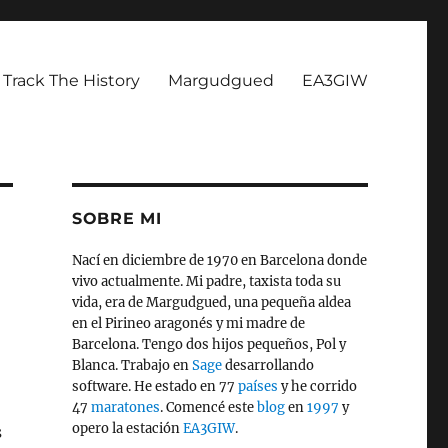
Track The History
Margudgued
EA3GIW
SOBRE MI
Nací en diciembre de 1970 en Barcelona donde
vivo actualmente. Mi padre, taxista toda su
vida, era de Margudgued, una pequeña aldea
en el Pirineo aragonés y mi madre de
Barcelona. Tengo dos hijos pequeños, Pol y
Blanca. Trabajo en
Sage
desarrollando
software. He estado en 77
países
y he corrido
47
maratones
. Comencé este
blog
en
1997
y
opero la estación
EA3GIW
.
s