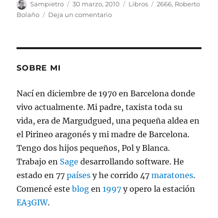
Autor
Publicado
Categorías
Etiquetas
Sampietro
30 marzo, 2010
Libros
2666
,
Roberto
el
en
Bolaño
Deja un comentario
2666
SOBRE MI
Nací en diciembre de 1970 en Barcelona donde
vivo actualmente. Mi padre, taxista toda su
vida, era de Margudgued, una pequeña aldea en
el Pirineo aragonés y mi madre de Barcelona.
Tengo dos hijos pequeños, Pol y Blanca.
Trabajo en
Sage
desarrollando software. He
estado en 77
países
y he corrido 47
maratones
.
Comencé este
blog
en
1997
y opero la estación
EA3GIW
.