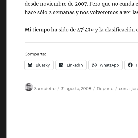
desde noviembre de 2007. Pero que no cunda 
hace sólo 2 semanas y nos volveremos a ver l
Mi tiempo ha sido de 47’43» y la clasificación 
Comparte:
Bluesky
LinkedIn
WhatsApp
Autor
Publicado
Categorías
Etiqueta
Sampietro
31 agosto, 2008
Deporte
cursa
,
jor
el