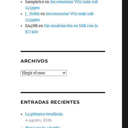
Sampietro
en
Incrementar VO2 máx sub
145ppm
j_fields
en
Incrementar VO2 máx sub
145ppm
EA4NB
en
Sin modulación en SSB con la
IC7300
ARCHIVOS
Archivos
ENTRADAS RECIENTES
La primera vendimia
4 agosto, 2026