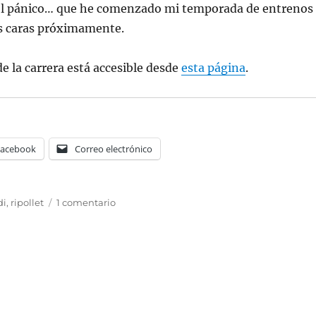
el pánico… que he comenzado mi temporada de entrenos
as caras próximamente.
de la carrera está accesible desde
esta página
.
Facebook
Correo electrónico
s
en
di
,
ripollet
1 comentario
Cursa
de
Ripollet