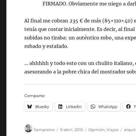
FIRMADO. Obviamente me niego a darles
Al final me cobran 235 € de más (85+110+40) en
tenía que costar inicialmente. Es decir, al fin
subidas no tiraba: un auténtico robo, una expe
robado y estafado.
… ahhhhh y todo esto con un chulito italiano,
asesorando a la pobre chica del mostrador sobr
Comparte:
Bluesky
LinkedIn
WhatsApp
Autor
Publicado
Categorías
Etiqu
Sampietro
9 abril, 2015
Opinión
,
Viajes
alquil
el