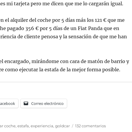
 mi tarjeta pero me dicen que me lo cargarán igual.
 el alquiler del coche por 5 días más los 121 € que me
al he pagado 356 € por 5 días de un Fiat Panda que en
riencia de cliente penosa y la sensación de que me han
 el encargado, mirándome con cara de matón de barrio y
e como ejecutar la estafa de la mejor forma posible.
Facebook
Correo electrónico
etas
en
ar coche
,
estafa
,
experiencia
,
goldcar
132 comentarios
Mi