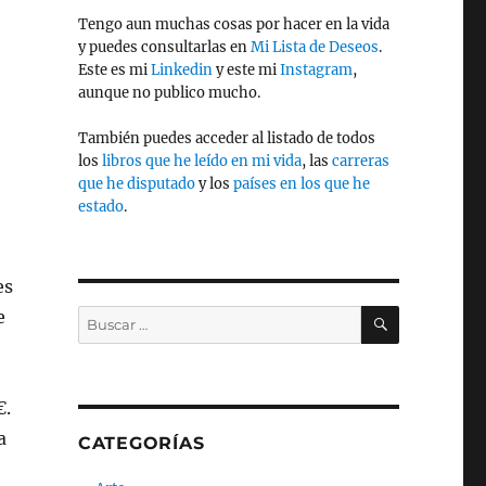
Tengo aun muchas cosas por hacer en la vida
y puedes consultarlas en
Mi Lista de Deseos
.
Este es mi
Linkedin
y este mi
Instagram
,
aunque no publico mucho.
También puedes acceder al listado de todos
los
libros que he leído en mi vida
, las
carreras
que he disputado
y los
países en los que he
estado
.
es
BUSCAR
e
Buscar
por:
€.
a
CATEGORÍAS