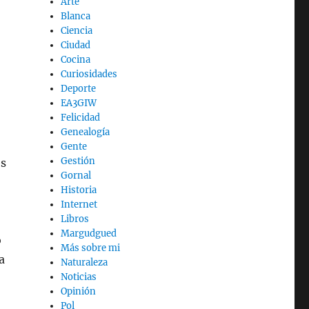
Arte
Blanca
Ciencia
Ciudad
Cocina
Curiosidades
Deporte
EA3GIW
Felicidad
n
Genealogía
Gente
Gestión
es
Gornal
Historia
Internet
Libros
Margudgued
o
Más sobre mi
a
Naturaleza
Noticias
Opinión
Pol