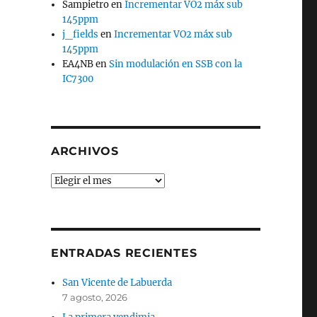
Sampietro
en
Incrementar VO2 máx sub
145ppm
j_fields
en
Incrementar VO2 máx sub
145ppm
EA4NB
en
Sin modulación en SSB con la
IC7300
ARCHIVOS
Archivos
ENTRADAS RECIENTES
San Vicente de Labuerda
7 agosto, 2026