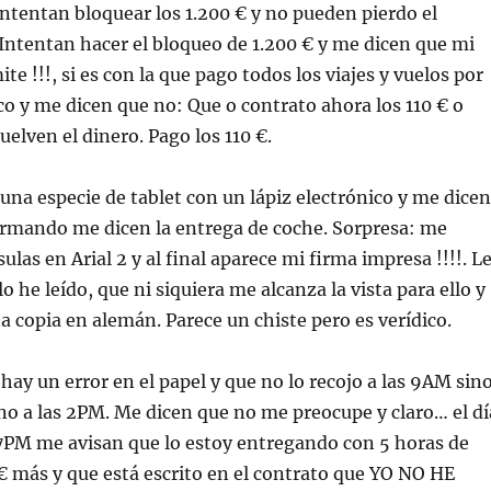
intentan bloquear los 1.200 € y no pueden pierdo el
 Intentan hacer el bloqueo de 1.200 € y me dicen que mi
te !!!, si es con la que pago todos los viajes y vuelos por
co y me dicen que no: Que o contrato ahora los 110 € o
uelven el dinero. Pago los 110 €.
na especie de tablet con un lápiz electrónico y me dice
firmando me dicen la entrega de coche. Sorpresa: me
las en Arial 2 y al final aparece mi firma impresa !!!!. L
 he leído, que ni siquiera me alcanza la vista para ello y
a copia en alemán. Parece un chiste pero es verídico.
 hay un error en el papel y que no lo recojo a las 9AM sin
 no a las 2PM. Me dicen que no me preocupe y claro… el dí
 7PM me avisan que lo estoy entregando con 5 horas de
€ más y que está escrito en el contrato que YO NO HE