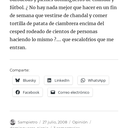
fútbol. ¿ No hay nada mejor que hacer en un fin
de semana que vestirse de chandal y comer
tortilla de patata de ciambrera encima del
cesped rodeado de cientos de personas
haciendo lo mismo ?…. que escalofrios que me
entran.
Comparte:
Bluesky
LinkedIn
WhatsApp
Facebook
Correo electrónico
Autor
Publicado
Categorías
Etiquetas
Sampietro
27 julio, 2008
Opinión
el
en