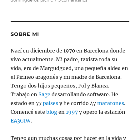
domingueros
,
picnic
3 comentarios
Horror
!!!
SOBRE MI
Nací en diciembre de 1970 en Barcelona donde
vivo actualmente. Mi padre, taxista toda su
vida, era de Margudgued, una pequeña aldea en
el Pirineo aragonés y mi madre de Barcelona.
Tengo dos hijos pequeños, Pol y Blanca.
Trabajo en
Sage
desarrollando software. He
estado en 77
países
y he corrido 47
maratones
.
Comencé este
blog
en
1997
y opero la estación
EA3GIW
.
Tengo aun muchas cosas por hacer en la vida y