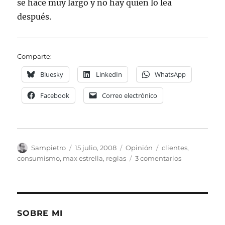
se hace muy largo y no hay quien lo lea
después.
Comparte:
Bluesky
LinkedIn
WhatsApp
Facebook
Correo electrónico
Autor
Publicado
Categorías
Etiquetas
Sampietro
15 julio, 2008
Opinión
clientes
,
el
en
consumismo
,
max estrella
,
reglas
3 comentarios
¿
Y
si
Todos
Fuéramos
SOBRE MI
Max