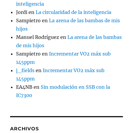
inteligencia
Jordi
en
La circularidad de la inteligencia
Sampietro
en
La arena de las bambas de mis
hijos
Manuel Rodríguez
en
La arena de las bambas
de mis hijos
Sampietro
en
Incrementar VO2 máx sub
145ppm
j_fields
en
Incrementar VO2 máx sub
145ppm
EA4NB
en
Sin modulación en SSB con la
IC7300
ARCHIVOS