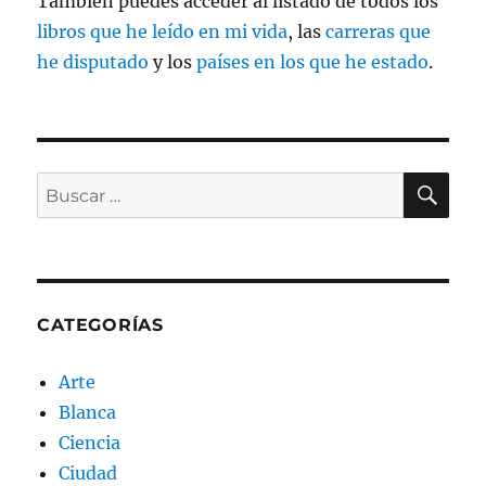
También puedes acceder al listado de todos los
libros que he leído en mi vida
, las
carreras que
he disputado
y los
países en los que he estado
.
BU
Buscar
por:
CATEGORÍAS
Arte
Blanca
Ciencia
Ciudad