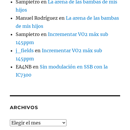
Sampietro
en
La arena de las bambas de mis
hijos
Manuel Rodríguez
en
La arena de las bambas
de mis hijos
Sampietro
en
Incrementar VO2 máx sub
145ppm
j_fields
en
Incrementar VO2 máx sub
145ppm
EA4NB
en
Sin modulación en SSB con la
IC7300
ARCHIVOS
Archivos