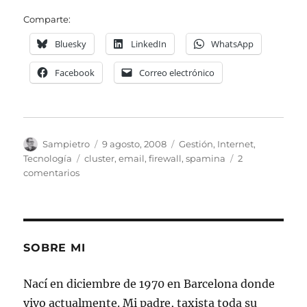
Comparte:
Bluesky
LinkedIn
WhatsApp
Facebook
Correo electrónico
Autor
Publicado
Categorías
Sampietro
9 agosto, 2008
Gestión
,
Internet
,
el
Etiquetas
Tecnología
cluster
,
email
,
firewall
,
spamina
2
en
comentarios
Spamina
3.0.8
Full
Cluster,
publicada
SOBRE MI
Nací en diciembre de 1970 en Barcelona donde
vivo actualmente. Mi padre, taxista toda su