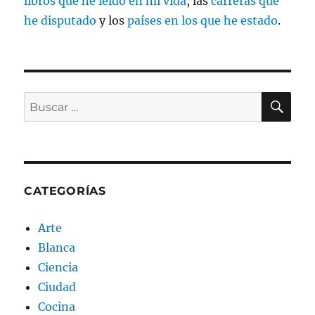
libros que he leído en mi vida
, las
carreras que
he disputado
y los
países en los que he estado
.
BU
Buscar
por:
CATEGORÍAS
Arte
Blanca
Ciencia
Ciudad
Cocina