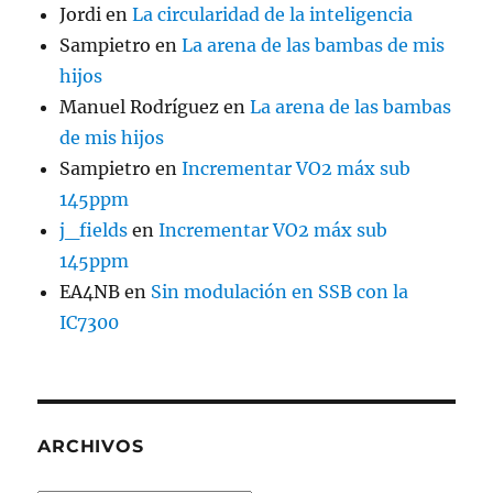
Jordi
en
La circularidad de la inteligencia
Sampietro
en
La arena de las bambas de mis
hijos
Manuel Rodríguez
en
La arena de las bambas
de mis hijos
Sampietro
en
Incrementar VO2 máx sub
145ppm
j_fields
en
Incrementar VO2 máx sub
145ppm
EA4NB
en
Sin modulación en SSB con la
IC7300
ARCHIVOS