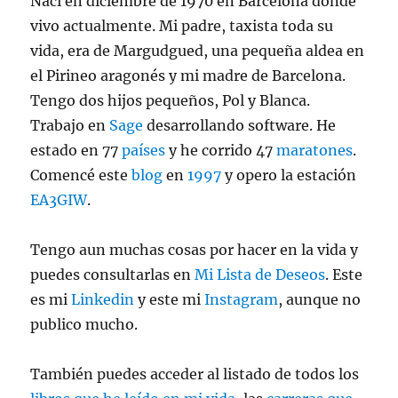
Nací en diciembre de 1970 en Barcelona donde
vivo actualmente. Mi padre, taxista toda su
vida, era de Margudgued, una pequeña aldea en
el Pirineo aragonés y mi madre de Barcelona.
Tengo dos hijos pequeños, Pol y Blanca.
Trabajo en
Sage
desarrollando software. He
estado en 77
países
y he corrido 47
maratones
.
Comencé este
blog
en
1997
y opero la estación
EA3GIW
.
Tengo aun muchas cosas por hacer en la vida y
puedes consultarlas en
Mi Lista de Deseos
. Este
es mi
Linkedin
y este mi
Instagram
, aunque no
publico mucho.
También puedes acceder al listado de todos los