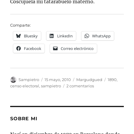
Coscujuela mi tatarabuelo materno.
Comparte:
Bluesky
LinkedIn
WhatsApp
Facebook
Correo electrónico
Autor
Publicado
Categorías
Etiquetas
Sampietro
15 mayo, 2010
Margudgued
1890
,
el
en
censo electoral
,
sampietro
2 comentarios
Censo
Electoral
de
Margudgued
en
SOBRE MI
1890