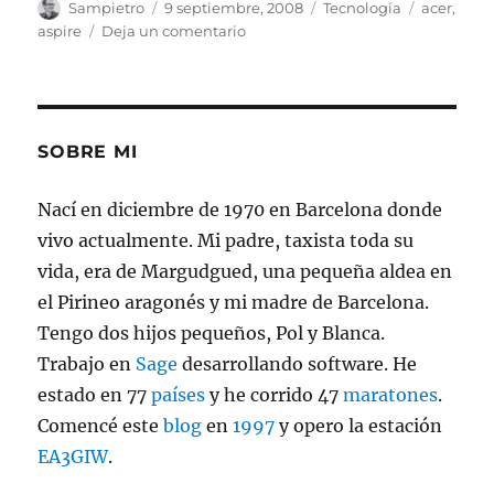
Autor
Publicado
Categorías
Etiquetas
Sampietro
9 septiembre, 2008
Tecnología
acer
,
el
en
aspire
Deja un comentario
Acer
Aspire
One
SOBRE MI
Nací en diciembre de 1970 en Barcelona donde
vivo actualmente. Mi padre, taxista toda su
vida, era de Margudgued, una pequeña aldea en
el Pirineo aragonés y mi madre de Barcelona.
Tengo dos hijos pequeños, Pol y Blanca.
Trabajo en
Sage
desarrollando software. He
estado en 77
países
y he corrido 47
maratones
.
Comencé este
blog
en
1997
y opero la estación
EA3GIW
.