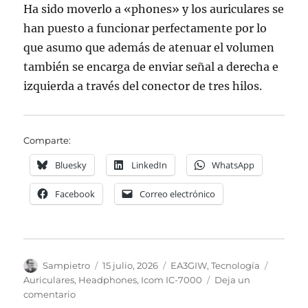
Ha sido moverlo a «phones» y los auriculares se
han puesto a funcionar perfectamente por lo
que asumo que además de atenuar el volumen
también se encarga de enviar señal a derecha e
izquierda a través del conector de tres hilos.
Comparte:
Bluesky
LinkedIn
WhatsApp
Facebook
Correo electrónico
Autor
Publicado
Categorías
Etiquet
Sampietro
15 julio, 2026
EA3GIW
,
Tecnología
el
Auriculares
,
Headphones
,
Icom IC-7000
Deja un
en
comentario