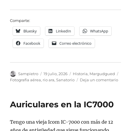
Comparte:
Bluesky
LinkedIn
WhatsApp
Facebook
Correo electrónico
Autor
Publicado
Categorías
Etiqu
Sampietro
19 julio, 2026
Historia
,
Margudgued
el
en
Fotografía aérea
,
rio ara
,
Sanatorio
Deja un comentario
Margu
desde
el
Auriculares en la IC7000
aire
en
1945
Tengo una vieja Icom IC-7000 con más de 12
años de antigüedad que sigue funcionando