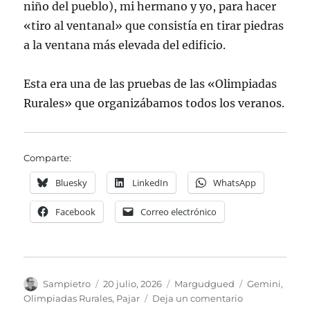
niño del pueblo), mi hermano y yo, para hacer
«tiro al ventanal» que consistía en tirar piedras
a la ventana más elevada del edificio.
Esta era una de las pruebas de las «Olimpiadas
Rurales» que organizábamos todos los veranos.
Comparte:
Bluesky
LinkedIn
WhatsApp
Facebook
Correo electrónico
Autor
Publicado
Categorías
Etiquetas
Sampietro
20 julio, 2026
Margudgued
Gemini
,
el
en
Olimpiadas Rurales
,
Pajar
Deja un comentario