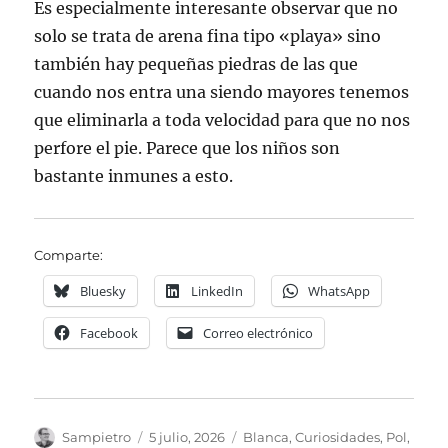
Es especialmente interesante observar que no
solo se trata de arena fina tipo «playa» sino
también hay pequeñas piedras de las que
cuando nos entra una siendo mayores tenemos
que eliminarla a toda velocidad para que no nos
perfore el pie. Parece que los niños son
bastante inmunes a esto.
Comparte:
Bluesky
LinkedIn
WhatsApp
Facebook
Correo electrónico
Autor
Publicado
Categorías
Sampietro
5 julio, 2026
Blanca
,
Curiosidades
,
Pol
,