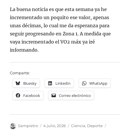
La buena noticia es que esta semana ya he
incrementado un poquito ese valor, apenas
unas décimas, lo cual me da esperanza para
seguir progresando en Zona 1. A medida que
vaya incrementado el VO2 máx ya iré
informando.
Comparte:
Bluesky
LinkedIn
WhatsApp
Facebook
Correo electrónico
Autor
Publicado
Categorías
Etiquetas
Sampietro
4 julio, 2026
Ciencia
,
Deporte