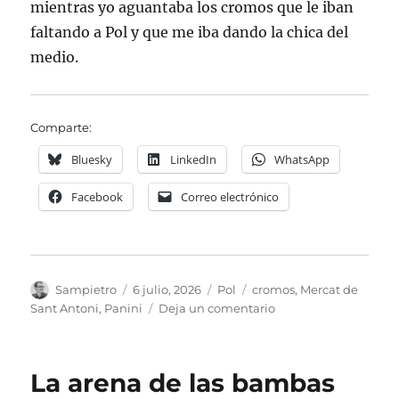
mientras yo aguantaba los cromos que le iban
faltando a Pol y que me iba dando la chica del
medio.
Comparte:
Bluesky
LinkedIn
WhatsApp
Facebook
Correo electrónico
Autor
Publicado
Categorías
Etiquetas
Sampietro
6 julio, 2026
Pol
cromos
,
Mercat de
el
en
Sant Antoni
,
Panini
Deja un comentario
Los
cromos
del
La arena de las bambas
Mundial