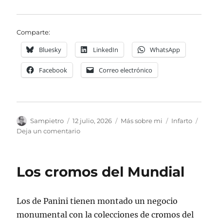
Comparte:
Bluesky
LinkedIn
WhatsApp
Facebook
Correo electrónico
Autor
Publicado
Categorías
Etiquetas
Sampietro
12 julio, 2026
Más sobre mi
Infarto
el
en
Deja un comentario
La
historia
del
Los cromos del Mundial
19
de
marzo
Los de Panini tienen montado un negocio
de
2026
monumental con la colecciones de cromos del