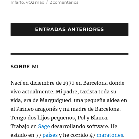
el
en
Infarto
,
VO2 máx
2 comentarios
Incrementar
VO2
máx
sub
ENTRADAS ANTERIORES
145ppm
SOBRE MI
Nací en diciembre de 1970 en Barcelona donde
vivo actualmente. Mi padre, taxista toda su
vida, era de Margudgued, una pequeña aldea en
el Pirineo aragonés y mi madre de Barcelona.
Tengo dos hijos pequeños, Pol y Blanca.
Trabajo en
Sage
desarrollando software. He
estado en 77
países
y he corrido 47
maratones
.