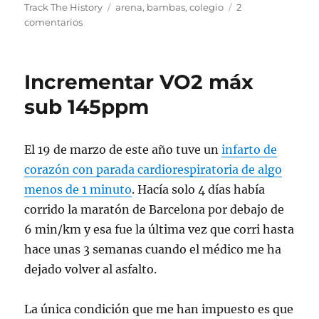
el
Etiquetas
Track The History
arena
,
bambas
,
colegio
2
en
comentarios
La
arena
de
Incrementar VO2 máx
las
bambas
sub 145ppm
de
mis
hijos
El 19 de marzo de este año tuve un
infarto de
corazón con parada cardiorespiratoria de algo
menos de 1 minuto
. Hacía solo 4 días había
corrido la maratón de Barcelona por debajo de
6 min/km y esa fue la última vez que corri hasta
hace unas 3 semanas cuando el médico me ha
dejado volver al asfalto.
La única condición que me han impuesto es que