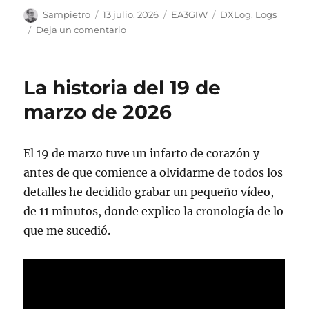
Autor
Publicado
Categorías
Etiquetas
Sampietro
13 julio, 2026
EA3GIW
DXLog
,
Logs
el
en
Deja un comentario
DXLog
La historia del 19 de
marzo de 2026
El 19 de marzo tuve un infarto de corazón y
antes de que comience a olvidarme de todos los
detalles he decidido grabar un pequeño vídeo,
de 11 minutos, donde explico la cronología de lo
que me sucedió.