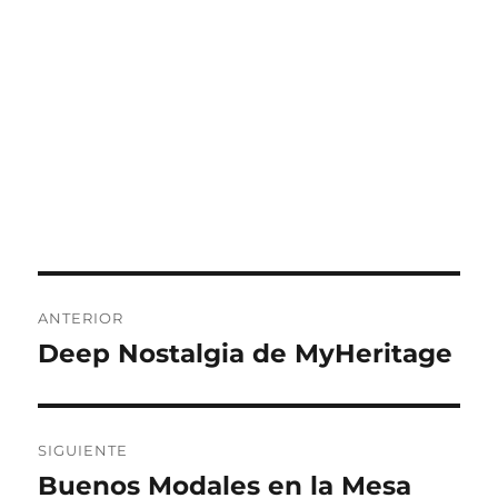
Navegación
ANTERIOR
de
Deep Nostalgia de MyHeritage
Entrada
anterior:
entradas
SIGUIENTE
Buenos Modales en la Mesa
Entrada