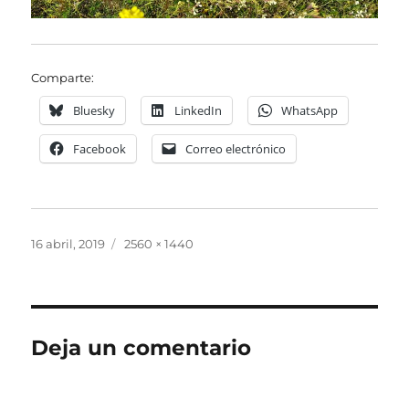
Comparte:
Bluesky
LinkedIn
WhatsApp
Facebook
Correo electrónico
Publicado
Tamaño
16 abril, 2019
2560 × 1440
el
completo
Deja un comentario