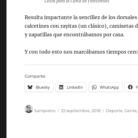
Listos para la Cursa de Finestrelles
Resulta impactante la sencillez de los dorsale
calcetines con rayitas (un clásico), camisetas
y zapatillas que encontrábamos por casa.
Y con todo esto nos marcábamos tiempos cerca
Comparte:
Bluesky
LinkedIn
WhatsApp
Autor
Publicado
Categorías
Sampietro
22 septiembre, 2018
Deporte
,
Gente
el