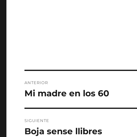
Navegación
ANTERIOR
de
Mi madre en los 60
Entrada
anterior:
entradas
SIGUIENTE
Boja sense llibres
Entrada