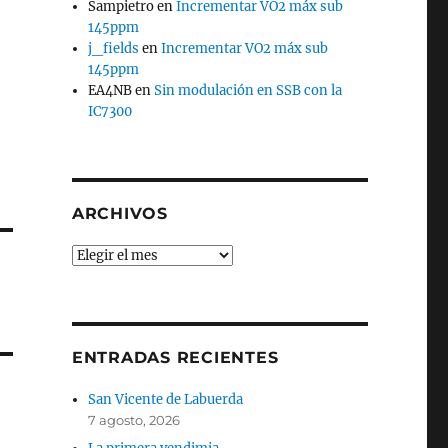
Sampietro
en
Incrementar VO2 máx sub
145ppm
j_fields
en
Incrementar VO2 máx sub
145ppm
EA4NB
en
Sin modulación en SSB con la
IC7300
ARCHIVOS
Archivos
ENTRADAS RECIENTES
San Vicente de Labuerda
7 agosto, 2026