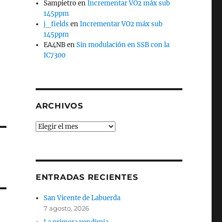
Sampietro
en
Incrementar VO2 máx sub
145ppm
j_fields
en
Incrementar VO2 máx sub
145ppm
EA4NB
en
Sin modulación en SSB con la
IC7300
ARCHIVOS
Archivos
ENTRADAS RECIENTES
San Vicente de Labuerda
7 agosto, 2026