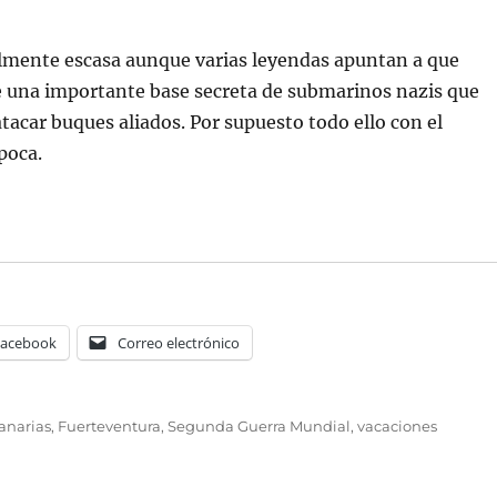
realmente escasa aunque varias leyendas apuntan a que
e una importante base secreta de submarinos nazis que
 atacar buques aliados. Por supuesto todo ello con el
poca.
Facebook
Correo electrónico
tiquetas
anarias
,
Fuerteventura
,
Segunda Guerra Mundial
,
vacaciones