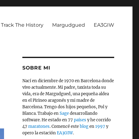
Track The History
Margudgued
EA3GIW
SOBRE MI
Nací en diciembre de 1970 en Barcelona donde
vivo actualmente. Mi padre, taxista toda su
vida, era de Margudgued, una pequeña aldea
en el Pirineo aragonés y mi madre de
Barcelona. Tengo dos hijos pequeños, Pol y
Blanca. Trabajo en
Sage
desarrollando
software. He estado en 77
países
y he corrido
47
maratones
. Comencé este
blog
en
1997
y
opero la estación
EA3GIW
.