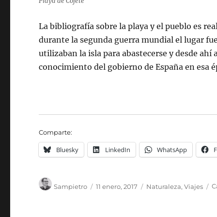
Playa de Cofete
La bibliografía sobre la playa y el pueblo es 
durante la segunda guerra mundial el lugar fu
utilizaban la isla para abastecerse y desde ahí
conocimiento del gobierno de España en esa é
Comparte:
Bluesky
LinkedIn
WhatsApp
Autor
Publicado
Categorías
E
Sampietro
11 enero, 2017
Naturaleza
,
Viajes
C
el