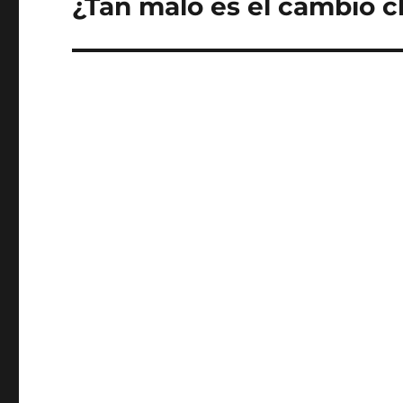
¿Tan malo es el cambio c
Entrada
siguiente: