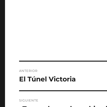
Navegación
ANTERIOR
de
El Túnel Victoria
Entrada
anterior:
entradas
SIGUIENTE