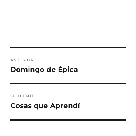
Navegación
ANTERIOR
de
Domingo de Épica
Entrada
anterior:
entradas
SIGUIENTE
Cosas que Aprendí
Entrada
siguiente: