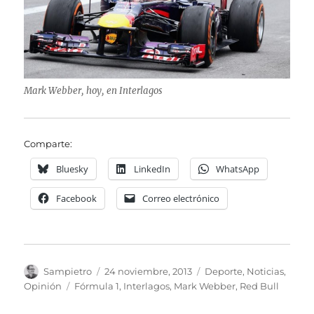
Mark Webber, hoy, en Interlagos
Comparte:
Bluesky
LinkedIn
WhatsApp
Facebook
Correo electrónico
Autor
Publicado
Categorías
Sampietro
24 noviembre, 2013
Deporte
,
Noticias
,
el
Etiquetas
Opinión
Fórmula 1
,
Interlagos
,
Mark Webber
,
Red Bull