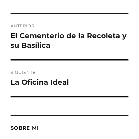
Navegación
ANTERIOR
de
El Cementerio de la Recoleta y
Entrada
anterior:
su Basílica
entradas
SIGUIENTE
La Oficina Ideal
Entrada
siguiente:
SOBRE MI