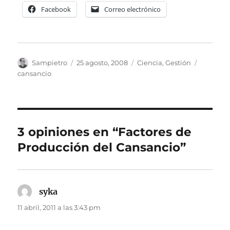
Facebook
Correo electrónico
Autor
Publicado
Categorías
Etiqueta
Sampietro
25 agosto, 2008
Ciencia
,
Gestión
el
cansancio
3 opiniones en “Factores de
Producción del Cansancio”
syka
dice:
11 abril, 2011 a las 3:43 pm