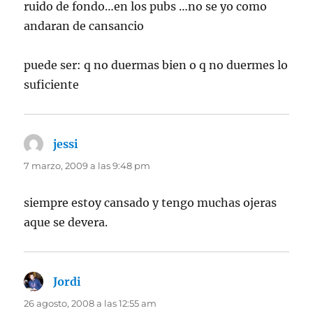
ruido de fondo…en los pubs …no se yo como
andaran de cansancio
puede ser: q no duermas bien o q no duermes lo
suficiente
jessi
dice:
7 marzo, 2009 a las 9:48 pm
siempre estoy cansado y tengo muchas ojeras
aque se devera.
Jordi
dice:
26 agosto, 2008 a las 12:55 am