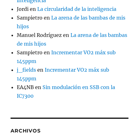
inteligencia
Jordi
en
La circularidad de la inteligencia
Sampietro
en
La arena de las bambas de mis
hijos
Manuel Rodríguez
en
La arena de las bambas
de mis hijos
Sampietro
en
Incrementar VO2 máx sub
145ppm
j_fields
en
Incrementar VO2 máx sub
145ppm
EA4NB
en
Sin modulación en SSB con la
IC7300
ARCHIVOS