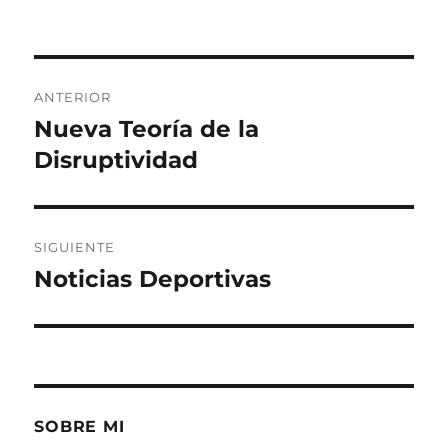
Navegación
ANTERIOR
de
Nueva Teoría de la
Entrada
anterior:
Disruptividad
entradas
SIGUIENTE
Noticias Deportivas
Entrada
siguiente:
SOBRE MI