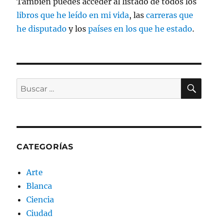
También puedes acceder al listado de todos los
libros que he leído en mi vida
, las
carreras que
he disputado
y los
países en los que he estado
.
BU
Buscar
por:
CATEGORÍAS
Arte
Blanca
Ciencia
Ciudad