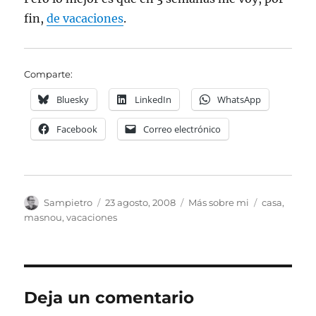
fin,
de vacaciones
.
Comparte:
Bluesky
LinkedIn
WhatsApp
Facebook
Correo electrónico
Autor
Publicado
Categorías
Etiquetas
Sampietro
23 agosto, 2008
Más sobre mi
casa
,
el
masnou
,
vacaciones
Deja un comentario