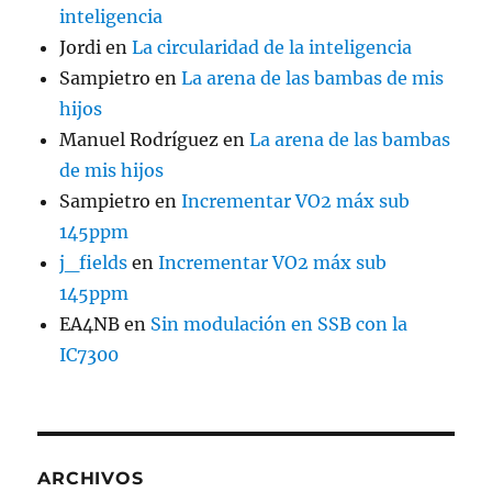
inteligencia
Jordi
en
La circularidad de la inteligencia
Sampietro
en
La arena de las bambas de mis
hijos
Manuel Rodríguez
en
La arena de las bambas
de mis hijos
Sampietro
en
Incrementar VO2 máx sub
145ppm
j_fields
en
Incrementar VO2 máx sub
145ppm
EA4NB
en
Sin modulación en SSB con la
IC7300
ARCHIVOS