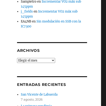
Sampietro
en
Incrementar VO2 máx sub
145ppm
j_fields
en
Incrementar VO2 máx sub
145ppm
EA4NB
en
Sin modulación en SSB con la
IC7300
ARCHIVOS
Archivos
ENTRADAS RECIENTES
San Vicente de Labuerda
7 agosto, 2026