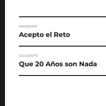
Navegación
ANTERIOR
de
Acepto el Reto
Entrada
anterior:
entradas
SIGUIENTE
Que 20 Años son Nada
Entrada
siguiente: