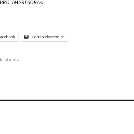
BRE_IMPRESORA
«.
Facebook
Correo electrónico
as
ir
,
ubuntu