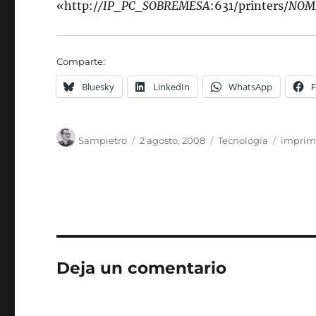
«http:/
/IP_PC_SOBREMESA
:631/printers/
NOM
Comparte:
Bluesky
LinkedIn
WhatsApp
Autor
Publicado
Categorías
Etiquet
Sampietro
2 agosto, 2008
Tecnología
imprim
el
Deja un comentario