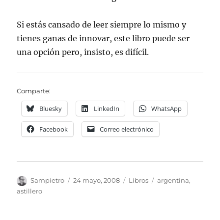
Si estás cansado de leer siempre lo mismo y
tienes ganas de innovar, este libro puede ser
una opción pero, insisto, es difícil.
Comparte:
Bluesky
LinkedIn
WhatsApp
Facebook
Correo electrónico
Autor
Publicado
Categorías
Etiquetas
Sampietro
24 mayo, 2008
Libros
argentina
,
el
astillero