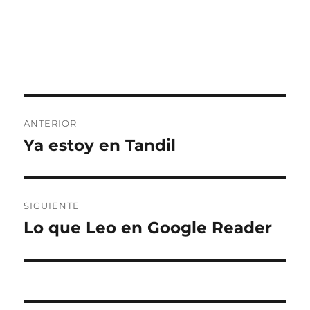
Navegación
ANTERIOR
de
Ya estoy en Tandil
Entrada
anterior:
entradas
SIGUIENTE
Lo que Leo en Google Reader
Entrada
siguiente: