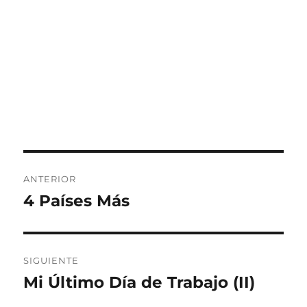
Navegación
ANTERIOR
de
4 Países Más
Entrada
anterior:
entradas
SIGUIENTE
Mi Último Día de Trabajo (II)
Entrada
siguiente: