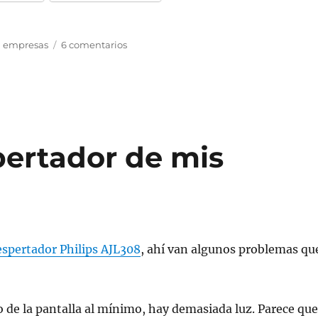
Etiquetas
en
empresas
6 comentarios
Cómo
saber
que
tú
empresa
se
muere
pertador de mis
spertador Philips AJL308
, ahí van algunos problemas qu
lo de la pantalla al mínimo, hay demasiada luz. Parece qu