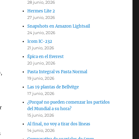
28 junio, 2026
Hermes Lite 2
27 junio, 2026
Snapshots en Amazon Lightsail
24 junio, 2026
Icom IC-232
21 junio, 2026
Épica en el Everest
20 junio, 2026
Pasta Integral vs Pasta Normal
,
19 junio, 2026
Las 19 plantas de Bellvitge
17 junio, 2026
¿Porqué no pueden comenzar los partidos
r
del Mundial a su hora?
15 junio, 2026
Al final, no voy a tirar dos líneas
14 junio, 2026
s