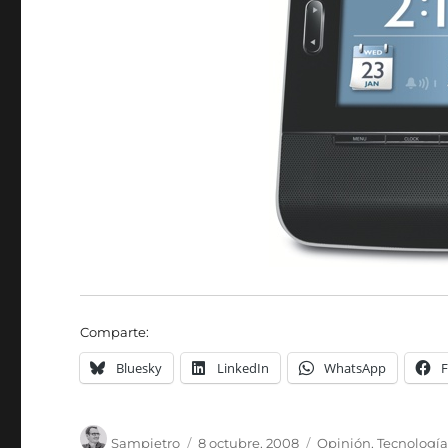
Comparte:
Bluesky
LinkedIn
WhatsApp
Autor
Publicado
Categorías
Sampietro
8 octubre, 2008
Opinión
,
Tecnologí