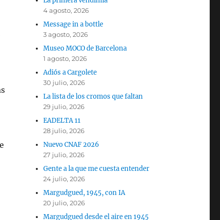
La primera vendimia
4 agosto, 2026
Message in a bottle
e
3 agosto, 2026
Museo MOCO de Barcelona
1 agosto, 2026
Adiós a Cargolete
30 julio, 2026
ás
La lista de los cromos que faltan
29 julio, 2026
EADELTA 11
28 julio, 2026
e
Nuevo CNAF 2026
27 julio, 2026
Gente a la que me cuesta entender
24 julio, 2026
Margudgued, 1945, con IA
20 julio, 2026
Margudgued desde el aire en 1945