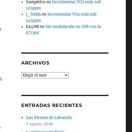
Sampietro
en
Incrementar VO2 máx sub
145ppm
j_fields
en
Incrementar VO2 máx sub
145ppm
EA4NB
en
Sin modulación en SSB con la
e
IC7300
ARCHIVOS
Archivos
n
ENTRADAS RECIENTES
San Vicente de Labuerda
7 agosto, 2026
r