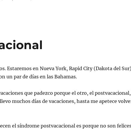
Este
no
es
el
Despertador
de
mis
acional
Sueños…
os. Estaremos en Nueva York, Rapid City (Dakota del Sur)
on un par de días en las Bahamas.
vacaciones que padezco porque el otro, el postvacacional,
llevo muchos días de vacaciones, hasta me apetece volve
ecen el síndrome postvacacional es porque no son felice