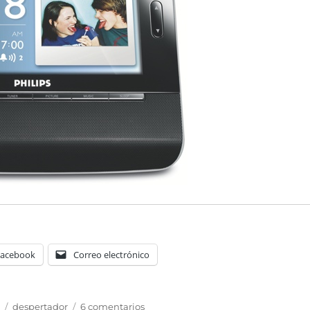
Facebook
Correo electrónico
Etiquetas
en
a
despertador
6 comentarios