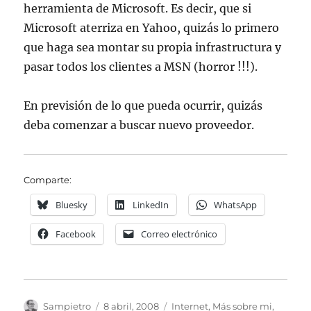
herramienta de Microsoft. Es decir, que si
Microsoft aterriza en Yahoo, quizás lo primero
que haga sea montar su propia infrastructura y
pasar todos los clientes a MSN (horror !!!).
En previsión de lo que pueda ocurrir, quizás
deba comenzar a buscar nuevo proveedor.
Comparte:
Bluesky
LinkedIn
WhatsApp
Facebook
Correo electrónico
Autor
Publicado
Categorías
Sampietro
8 abril, 2008
Internet
,
Más sobre mi
,