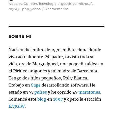
el
Etiquetas
Noticias
,
Opinión
,
Tecnología
geocities
,
microsoft
,
en
mySQL
,
php
,
yahoo
3 comentarios
¿
Que
debo
hacer
si
SOBRE MI
Microsoft
se
Nací en diciembre de 1970 en Barcelona donde
hace
vivo actualmente. Mi padre, taxista toda su
con
Yahoo
vida, era de Margudgued, una pequeña aldea en
?
el Pirineo aragonés y mi madre de Barcelona.
Tengo dos hijos pequeños, Pol y Blanca.
Trabajo en
Sage
desarrollando software. He
estado en 77
países
y he corrido 47
maratones
.
Comencé este
blog
en
1997
y opero la estación
EA3GIW
.