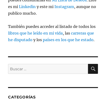
puedes consultarlas en
Mi Lista de Deseos
. Este
es mi
Linkedin
y este mi
Instagram
, aunque no
publico mucho.
También puedes acceder al listado de todos los
libros que he leído en mi vida
, las
carreras que
he disputado
y los
países en los que he estado
.
BU
Buscar
por:
CATEGORÍAS