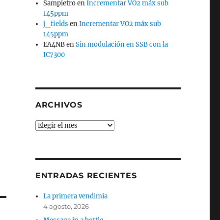
Sampietro
en
Incrementar VO2 máx sub
145ppm
j_fields
en
Incrementar VO2 máx sub
145ppm
EA4NB
en
Sin modulación en SSB con la
IC7300
ARCHIVOS
Archivos
ENTRADAS RECIENTES
La primera vendimia
4 agosto, 2026