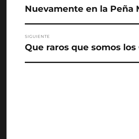
de
Nuevamente en la Peña
Entrada
anterior:
entradas
SIGUIENTE
Que raros que somos los
Entrada
siguiente: