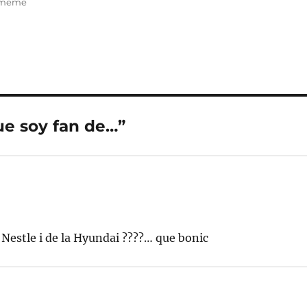
meme
ue soy fan de…”
 Nestle i de la Hyundai ????… que bonic