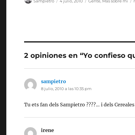
Sampietro
4 julio, 2010
Gente
,
Más sobre mi
el
2 opiniones en “Yo confieso q
sampietro
dice:
8 julio, 2010 a las 10:35 pm
Tu ets fan dels Sampietro ????… i dels Cereales
irene
dice: