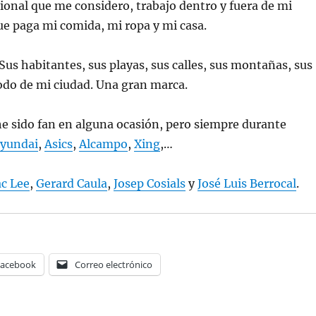
onal que me considero, trabajo dentro y fuera de mi
que paga mi comida, mi ropa y mi casa.
Sus habitantes, sus playas, sus calles, sus montañas, sus
odo de mi ciudad. Una gran marca.
e sido fan en alguna ocasión, pero siempre durante
yundai
,
Asics
,
Alcampo
,
Xing
,…
c Lee
,
Gerard Caula
,
Josep Cosials
y
José Luis Berrocal
.
Facebook
Correo electrónico
Etiquetas