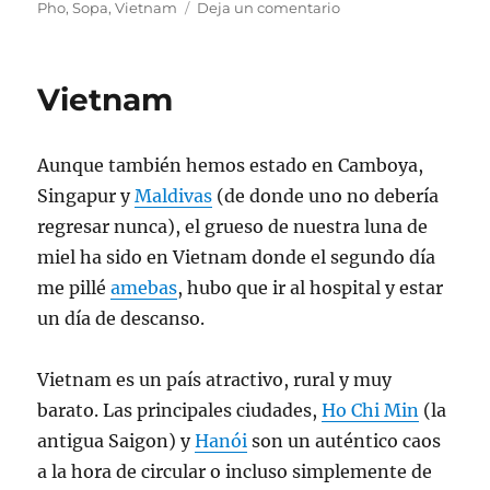
el
en
Pho
,
Sopa
,
Vietnam
Deja un comentario
Mi
variante
del
Vietnam
Pho
de
pollo
Aunque también hemos estado en Camboya,
vietamita
Singapur y
Maldivas
(de donde uno no debería
regresar nunca), el grueso de nuestra luna de
miel ha sido en Vietnam donde el segundo día
me pillé
amebas
, hubo que ir al hospital y estar
un día de descanso.
Vietnam es un país atractivo, rural y muy
barato. Las principales ciudades,
Ho Chi Min
(la
antigua Saigon) y
Hanói
son un auténtico caos
a la hora de circular o incluso simplemente de