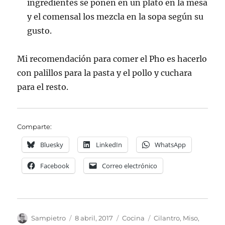
ingredientes se ponen en un plato en la mesa
y el comensal los mezcla en la sopa según su
gusto.
Mi recomendación para comer el Pho es hacerlo
con palillos para la pasta y el pollo y cuchara
para el resto.
Comparte:
Bluesky
LinkedIn
WhatsApp
Facebook
Correo electrónico
Autor
Publicado
Categorías
Etiquetas
Sampietro
8 abril, 2017
Cocina
Cilantro
,
Miso
,