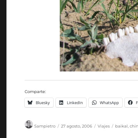
Comparte:
Bluesky
LinkedIn
WhatsApp
Autor
Publicado
Categorías
Etiquetas
Sampietro
27 agosto, 2006
Viajes
baikal
,
chi
el