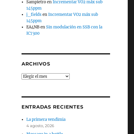
Sampietro
en
Incrementar VO2 máx sub
145ppm
j_fields
en
Incrementar VO2 máx sub
145ppm
EA4NB
en
Sin modulación en SSB con la
IC7300
ARCHIVOS
Archivos
ENTRADAS RECIENTES
La primera vendimia
4 agosto, 2026