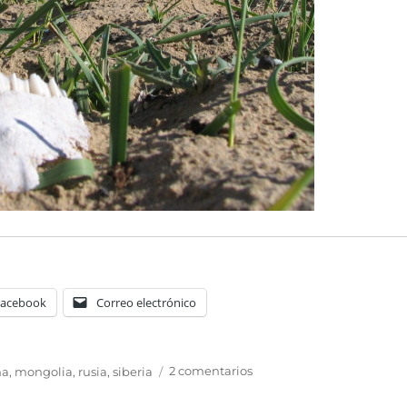
Facebook
Correo electrónico
en
na
,
mongolia
,
rusia
,
siberia
2 comentarios
Las
Fotos