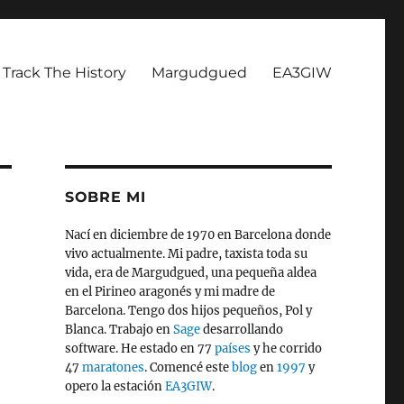
Track The History
Margudgued
EA3GIW
SOBRE MI
Nací en diciembre de 1970 en Barcelona donde
vivo actualmente. Mi padre, taxista toda su
vida, era de Margudgued, una pequeña aldea
en el Pirineo aragonés y mi madre de
Barcelona. Tengo dos hijos pequeños, Pol y
Blanca. Trabajo en
Sage
desarrollando
software. He estado en 77
países
y he corrido
a
47
maratones
. Comencé este
blog
en
1997
y
opero la estación
EA3GIW
.