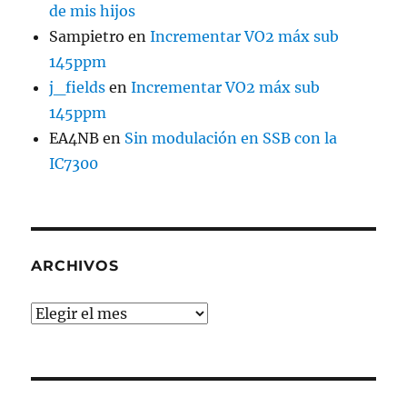
de mis hijos
Sampietro
en
Incrementar VO2 máx sub
145ppm
j_fields
en
Incrementar VO2 máx sub
145ppm
EA4NB
en
Sin modulación en SSB con la
IC7300
ARCHIVOS
Archivos