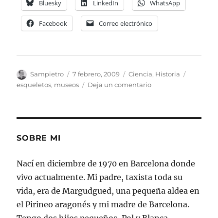
Bluesky
LinkedIn
WhatsApp
Facebook
Correo electrónico
Autor
Publicado
Categorías
Etiqueta
Sampietro
7 febrero, 2009
Ciencia
,
Historia
el
en
esqueletos
,
museos
Deja un comentario
Esqueletos
Enfermos
SOBRE MI
Nací en diciembre de 1970 en Barcelona donde
vivo actualmente. Mi padre, taxista toda su
vida, era de Margudgued, una pequeña aldea en
el Pirineo aragonés y mi madre de Barcelona.
Tengo dos hijos pequeños, Pol y Blanca.