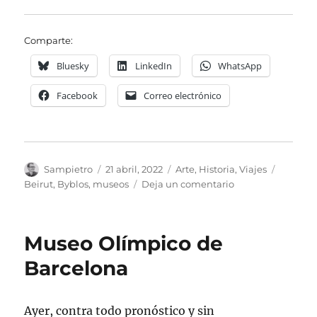
Comparte:
Bluesky
LinkedIn
WhatsApp
Facebook
Correo electrónico
Autor
Publicado
Categorías
Etiquet
Sampietro
21 abril, 2022
Arte
,
Historia
,
Viajes
el
en
Beirut
,
Byblos
,
museos
Deja un comentario
Museo
Nacional
de
Museo Olímpico de
Beirut
Barcelona
Ayer, contra todo pronóstico y sin