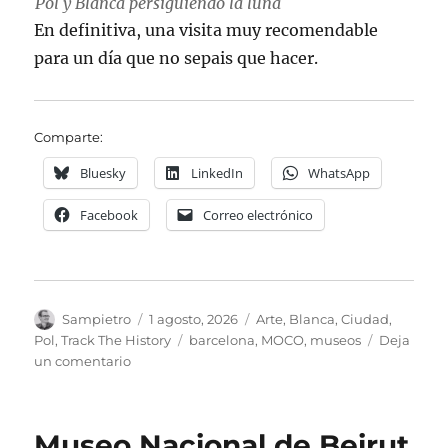
Pol y Blanca persiguiendo la luna
En definitiva, una visita muy recomendable
para un día que no sepais que hacer.
Comparte:
Bluesky
LinkedIn
WhatsApp
Facebook
Correo electrónico
Autor
Publicado
Categorías
Sampietro
1 agosto, 2026
Arte
,
Blanca
,
Ciudad
,
el
Etiquetas
Pol
,
Track The History
barcelona
,
MOCO
,
museos
Deja
en
un comentario
Museo
MOCO
de
Museo Nacional de Beirut
Barcelona