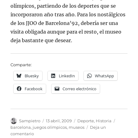
olímpicos, partiendo de los deportes que se
incorporaron año tras año. Para los nostálgicos
de los JJOO de Barcelona’92, debería ser una
visita obligada aunque para el resto, el museo
deja bastante que desear.
Comparte:
Bluesky
LinkedIn
WhatsApp
Facebook
Correo electrónico
Autor
Publicado
Categorías
Etiquetas
Sampietro
13 abril, 2009
Deporte
,
Historia
el
barcelona
,
juegos olímpicos
,
museos
Deja un
en
comentario