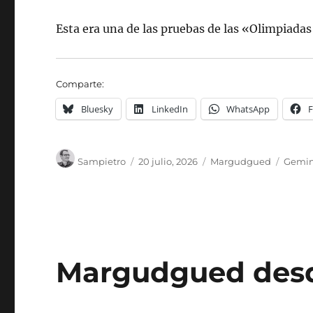
Esta era una de las pruebas de las «Olimpiada
Comparte:
Bluesky
LinkedIn
WhatsApp
Autor
Publicado
Categorías
Etique
Sampietro
20 julio, 2026
Margudgued
Gemin
el
Margudgued desde