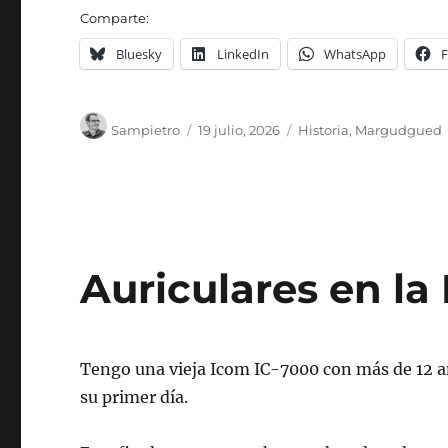
Comparte:
Bluesky
LinkedIn
WhatsApp
Autor
Publicado
Categorías
Sampietro
19 julio, 2026
Historia
,
Margudgued
el
Auriculares en la
Tengo una vieja Icom IC-7000 con más de 12 a
su primer día.