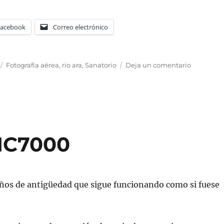
Facebook
Correo electrónico
Etiquetas
en
Fotografía aérea
,
rio ara
,
Sanatorio
Deja un comentario
Margudg
desde
el
aire
en
1945
 IC7000
ños de antigüedad que sigue funcionando como si fuese