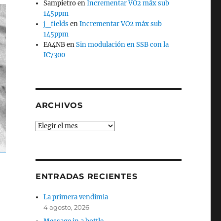
Sampietro
en
Incrementar VO2 máx sub
145ppm
j_fields
en
Incrementar VO2 máx sub
145ppm
EA4NB
en
Sin modulación en SSB con la
IC7300
ARCHIVOS
Archivos
ENTRADAS RECIENTES
La primera vendimia
4 agosto, 2026