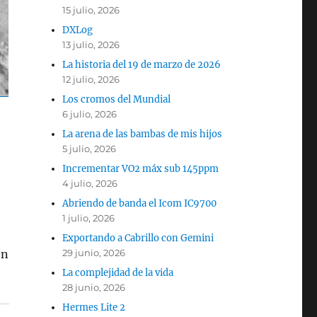
15 julio, 2026
DXLog
13 julio, 2026
La historia del 19 de marzo de 2026
12 julio, 2026
Los cromos del Mundial
6 julio, 2026
La arena de las bambas de mis hijos
5 julio, 2026
Incrementar VO2 máx sub 145ppm
4 julio, 2026
Abriendo de banda el Icom IC9700
1 julio, 2026
Exportando a Cabrillo con Gemini
29 junio, 2026
én
La complejidad de la vida
28 junio, 2026
Hermes Lite 2