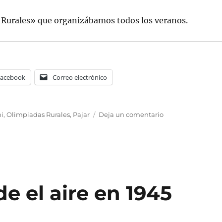
s Rurales» que organizábamos todos los veranos.
Facebook
Correo electrónico
tas
en
i
,
Olimpiadas Rurales
,
Pajar
Deja un comentario
Margudgued,
1945,
con
IA
 el aire en 1945