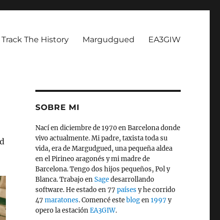
Track The History
Margudgued
EA3GIW
SOBRE MI
Nací en diciembre de 1970 en Barcelona donde
vivo actualmente. Mi padre, taxista toda su
ad
vida, era de Margudgued, una pequeña aldea
en el Pirineo aragonés y mi madre de
Barcelona. Tengo dos hijos pequeños, Pol y
Blanca. Trabajo en
Sage
desarrollando
software. He estado en 77
países
y he corrido
47
maratones
. Comencé este
blog
en
1997
y
opero la estación
EA3GIW
.