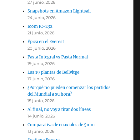
27 junio, 2026
Snapshots en Amazon Lightsail
24 junio, 2026
Icom IC-232
21 junio, 2026
Épica en el Everest
ued
20 junio, 2026
Pasta Integral vs Pasta Normal
19 junio, 2026
Las 19 plantas de Bellvitge
17 junio, 2026
¿Porqué no pueden comenzar los partidos
del Mundial a su hora?
15 junio, 2026
Al final, no voy a tirar dos líneas
14 junio, 2026
Comparativa de coaxiales de 5mm
13 junio, 2026