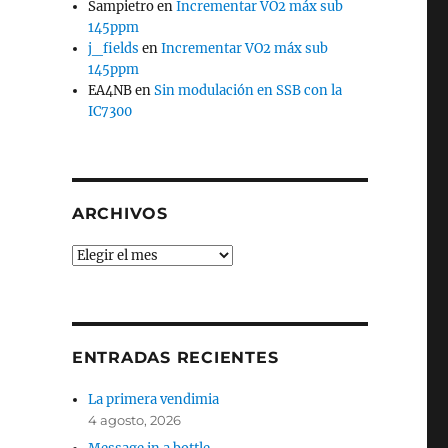
Sampietro
en
Incrementar VO2 máx sub
145ppm
j_fields
en
Incrementar VO2 máx sub
145ppm
EA4NB
en
Sin modulación en SSB con la
IC7300
ARCHIVOS
Archivos
ENTRADAS RECIENTES
La primera vendimia
4 agosto, 2026