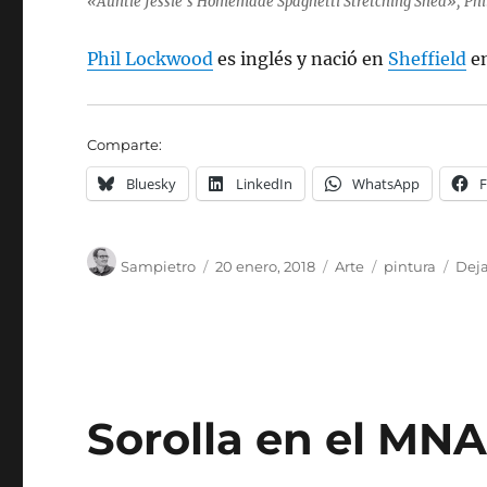
«Auntie Jessie’s Homemade Spaghetti Stretching Shed», Ph
Phil Lockwood
es inglés y nació en
Sheffield
en
Comparte:
Bluesky
LinkedIn
WhatsApp
Autor
Publicado
Categorías
Etiquetas
Sampietro
20 enero, 2018
Arte
pintura
Dej
el
Sorolla en el MN