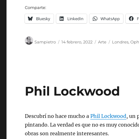
Comparte:
Bluesky
LinkedIn
WhatsApp
Autor
Publicado
Categorías
Etiquetas
Sampietro
14 febrero, 2022
Arte
Londres
,
Oph
el
Phil Lockwood
Descubrí no hace mucho a
Phil Lockwood
, un
pintando. La verdad es que no es muy conocido
obras son realmente interesantes.