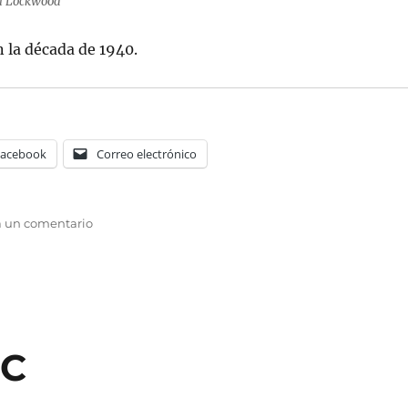
il Lockwood
 la década de 1940.
Facebook
Correo electrónico
en
a un comentario
Phil
Lockwood
AC