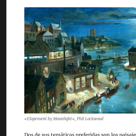
«Elopement by Moonlight», Phil Lockwood
Dos de sus temáticas preferidas son los paisaj