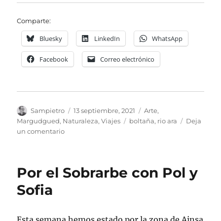
Comparte:
Bluesky
LinkedIn
WhatsApp
Facebook
Correo electrónico
Autor
Publicado
Categorías
Sampietro
13 septiembre, 2021
Arte
,
el
Etiquetas
Margudgued
,
Naturaleza
,
Viajes
boltaña
,
rio ara
Deja
en
un comentario
El
Puente
de
Por el Sobrarbe con Pol y
Moscarales
Sofia
Esta semana hemos estado por la zona de Ainsa