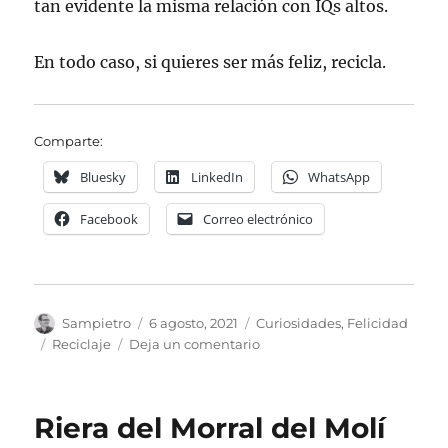
tan evidente la misma relación con IQs altos.
En todo caso, si quieres ser más feliz, recicla.
Comparte:
Bluesky
LinkedIn
WhatsApp
Facebook
Correo electrónico
Autor
Publicado
Categorías
Sampietro
6 agosto, 2021
Curiosidades
,
Felicidad
el
Etiquetas
en
Reciclaje
Deja un comentario
Reciclaje
y
Felicidad
Riera del Morral del Molí