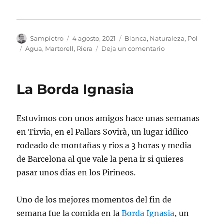
Autor
Publicado
Categorías
Sampietro
4 agosto, 2021
Blanca
,
Naturaleza
,
Pol
el
Etiquetas
en
Agua
,
Martorell
,
Riera
Deja un comentario
Riera
del
Morral
La Borda Ignasia
del
Molí
Estuvimos con unos amigos hace unas semanas
en Tirvia, en el Pallars Sovirà, un lugar idílico
rodeado de montañas y rios a 3 horas y media
de Barcelona al que vale la pena ir si quieres
pasar unos días en los Pirineos.
Uno de los mejores momentos del fin de
semana fue la comida en la
Borda Ignasia
, un