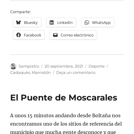
Comparte:
Bluesky
LinkedIn
WhatsApp
Facebook
Correo electrónico
Autor
Publicado
Categorías
Etiquetas
Sampietro
20 septiembre, 2021
Deporte
el
en
Cadaquès
,
Marnatón
Deja un comentario
Marnatón
de
Cadaqués
El Puente de Moscarales
A unos 15 minutos andando desde Boltaña nos
encontramos uno de los sitios de referencia del
municipio que mucha gente desconoce y que