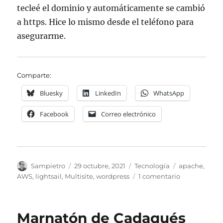
tecleé el dominio y automáticamente se cambió
a https. Hice lo mismo desde el teléfono para
asegurarme.
Comparte:
Bluesky
LinkedIn
WhatsApp
Facebook
Correo electrónico
Autor
Publicado
Categorías
Etiquetas
Sampietro
29 octubre, 2021
Tecnología
apache
,
el
en
AWS
,
lightsail
,
Multisite
,
wordpress
1 comentario
Forzar
redirección
a
Marnatón de Cadaqués
https