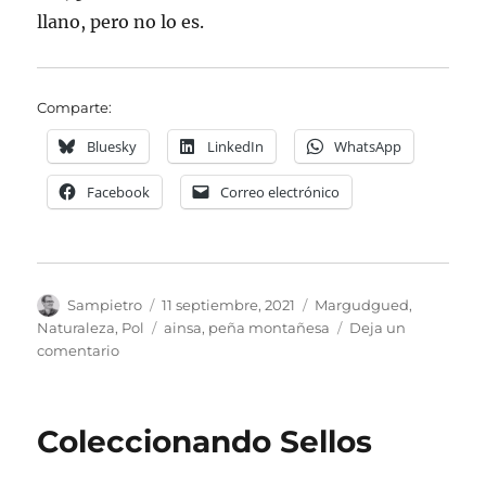
llano, pero no lo es.
Comparte:
Bluesky
LinkedIn
WhatsApp
Facebook
Correo electrónico
Autor
Publicado
Categorías
Sampietro
11 septiembre, 2021
Margudgued
,
el
Etiquetas
Naturaleza
,
Pol
ainsa
,
peña montañesa
Deja un
en
comentario
Por
el
Sobrarbe
Coleccionando Sellos
con
Pol