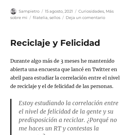
Autor
Publicado
Categorías
Sampietro
15 agosto, 2021
Curiosidades
,
Más
el
Etiquetas
en
sobre mi
filatelia
,
sellos
Deja un comentario
Coleccionando
Sellos
Reciclaje y Felicidad
Durante algo más de 3 meses he mantenido
abierta una encuesta que lancé en Twitter en
abril para estudiar la correlación entre el nivel
de reciclaje y el de felicidad de las personas.
Estoy estudiando la correlación entre
el nivel de felicidad de la gente y su
predisposición a reciclar. ¿Porqué no
me haces un RT y contestas la