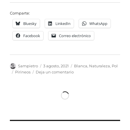
Comparte:
Bluesky
LinkedIn
WhatsApp
Facebook
Correo electrónico
Autor
Publicado
Categorías
Sampietro
3 agosto, 2021
Blanca
,
Naturaleza
,
Pol
el
Etiquetas
en
Pirineos
Deja un comentario
La
Borda
Ignasia