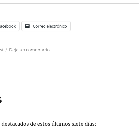
Facebook
Correo electrónico
as
en
st
Deja un comentario
La
Vall
de
Sant
Just
s
destacados de estos últimos siete días: