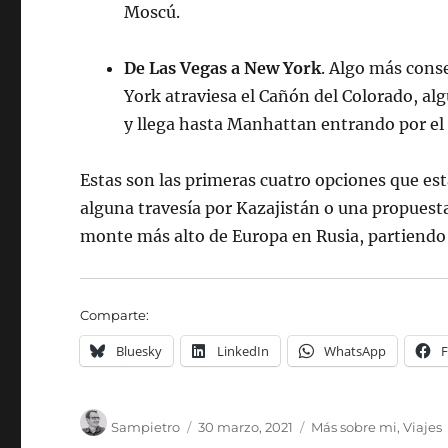
Moscú.
De Las Vegas a New York
. Algo más conse
York atraviesa el Cañón del Colorado, a
y llega hasta Manhattan entrando por el
Estas son las primeras cuatro opciones que 
alguna travesía por Kazajistán o una propuest
monte más alto de Europa en Rusia, partiendo
Comparte:
Bluesky
LinkedIn
WhatsApp
Autor
Publicado
Categorías
Sampietro
30 marzo, 2021
Más sobre mi
,
Viajes
el