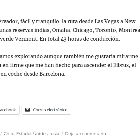
rvador, fácil y tranquilo, la ruta desde Las Vegas a New
lgunas reservas indias, Omaha, Chicago, Toronto, Montrea
 verde Vermont. En total 43 horas de conducción.
estamos explorando aunque también me gustaría mirarme
a en firme que me han hecho para ascender el Elbrus, el
 en coche desde Barcelona.
Facebook
Correo electrónico
Etiquetas
en
Chile
,
Estados Unidos
,
rusia
Deja un comentario
El