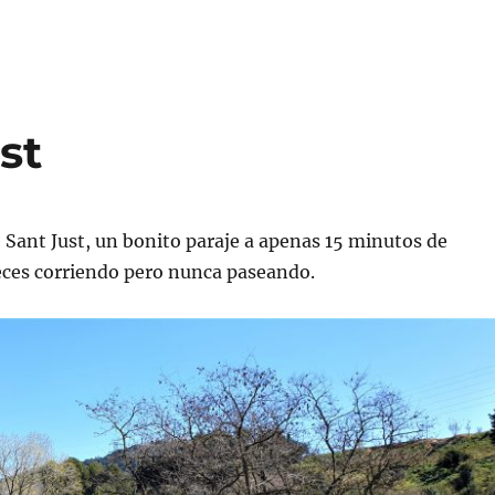
viaje
de
los
50
(I)
st
 Sant Just, un bonito paraje a apenas 15 minutos de
eces corriendo pero nunca paseando.