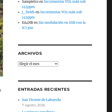
Sampietro
en
Incrementar VO2 máx sub
145ppm
j_fields
en
Incrementar VO2 máx sub
145ppm
EA4NB
en
Sin modulación en SSB con la
IC7300
ARCHIVOS
Archivos
ENTRADAS RECIENTES
e
San Vicente de Labuerda
7 agosto, 2026