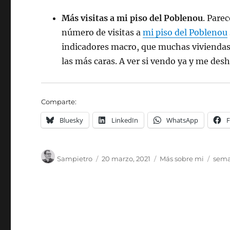
Más visitas a mi piso del Poblenou
. Pare
número de visitas a
mi piso del Poblenou
indicadores macro, que muchas viviendas 
las más caras. A ver si vendo ya y me des
Comparte:
Bluesky
LinkedIn
WhatsApp
Autor
Publicado
Categorías
Etiq
Sampietro
20 marzo, 2021
Más sobre mi
sem
el