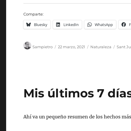
Comparte:
Bluesky
LinkedIn
WhatsApp
Autor
Publicado
Categorías
Etiquet
Sampietro
22 marzo, 2021
Naturaleza
Sant Ju
el
Mis últimos 7 día
Ahí va un pequeño resumen de los hechos más 