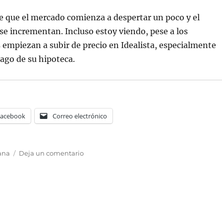
ce que el mercado comienza a despertar un poco y el
se incrementan. Incluso estoy viendo, pese a los
empiezan a subir de precio en Idealista, especialmente
hago de su hipoteca.
Facebook
Correo electrónico
uetas
en
ana
Deja un comentario
Mis
últimos
7
días